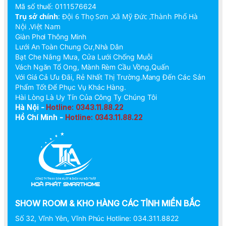
Mã số thuế: 0111576624
Trụ sở chính
:
Đội 6 Thọ Sơn ,Xã Mỹ Đức ,Thành Phố Hà
Nội ,Việt Nam
Giàn Phơi Thông Minh
Lưới An Toàn Chung Cư,Nhà Dân
Bạt Che Nắng Mưa, Cửa Lưới Chống Muỗi
Vách Ngăn Tổ Ong, Mành Rèm Cầu Vồng,Quấn
Với Giá Cả Ưu Đãi, Rẻ Nhất Thị Trường.Mang Đến Các Sản
Phẩm Tốt Để Phục Vụ Khác Hàng.
Hài Lòng Là Uy Tín Của Công Ty Chúng Tôi
Hà Nội -
Hotline: 0343.11.88.22
Hồ Chí Minh -
Hotline: 0343.11.88.22
SHOW ROOM & KHO HÀNG CÁC TỈNH MIỀN BẮC
Số 32, Vĩnh Yên, Vĩnh Phúc Hotline: 034.311.8822