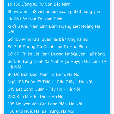
số 156 Đồng Kỵ Từ Sơn Bắc Ninh
Showroom sh2 vinhomes ocean patk3 hưng yên
LK 06 Lộc Hoà Tp Nam Định
ki ốt 6 Khu Nam Linh Đàm Hoàng Liệt Hoàng Hà
Nội
Số 105 Minh Khai quận hai bà trưng hà nội
Số 726 Đường Cù Chính Lan Tp Hoà Bình
Số 971 Thiên Lôi Kênh Dương NgôQuyền HảiPhòng
Số 546 Làng Nành Xã Ninh Hiệp Huyện Gia Lâm TP
Hà Nội
86 Đỗ Đức Dục, Nam Từ Liêm, Hà Nội
Ngõ 105 Doãn Kế Thiện - Cầu Giấy - Hà Nội
615 Lạc Long Quân - Tây Hồ - Hà Nội
290 Kim Mã- Ba Đình- Hà Nội
105 Nguyễn Văn Cừ, Long Biên, Hà Nội
150 Phố Huế, Hai Bà Trưng, Hà Nội