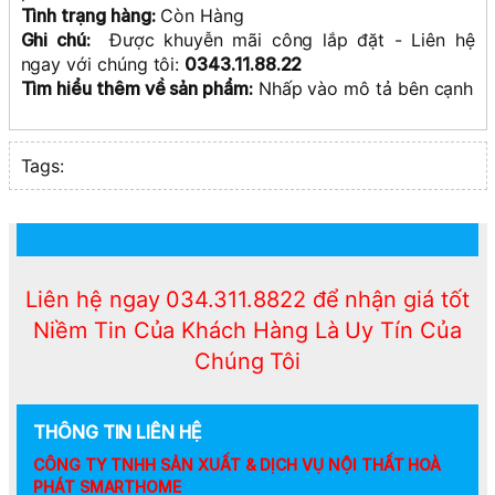
Tình trạng hàng:
Còn Hàng
Ghi chú:
Được khuyễn mãi công lắp đặt - Liên hệ
ngay với chúng tôi:
0343.11.88.22
Tìm hiểu thêm
về sản phẩm
:
Nhấp vào mô tả bên cạnh
Tags:
Liên hệ ngay 034.311.8822 để nhận giá tốt
Niềm Tin Của Khách Hàng Là Uy Tín Của
Chúng Tôi
THÔNG TIN LIÊN HỆ
CÔNG TY TNHH SẢN XUẤT & DỊCH VỤ NỘI THẤT HOÀ
PHÁT SMARTHOME