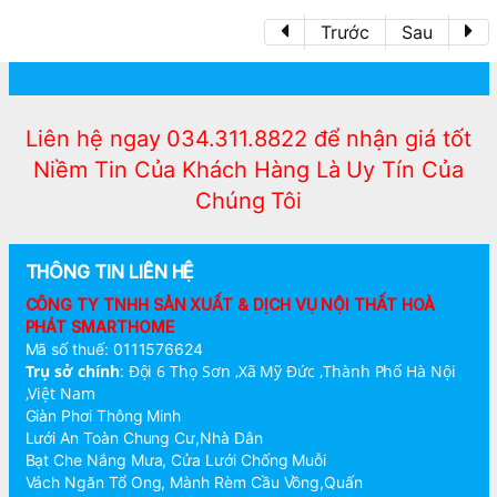
Trước
Sau
Liên hệ ngay 034.311.8822 để nhận giá tốt
Niềm Tin Của Khách Hàng Là Uy Tín Của
Chúng Tôi
THÔNG TIN LIÊN HỆ
CÔNG TY TNHH SẢN XUẤT & DỊCH VỤ NỘI THẤT HOÀ
PHÁT SMARTHOME
Mã số thuế: 0111576624
Trụ sở chính
:
Đội 6 Thọ Sơn ,Xã Mỹ Đức ,Thành Phố Hà Nội
,Việt Nam
Giàn Phơi Thông Minh
Lưới An Toàn Chung Cư,Nhà Dân
Bạt Che Nắng Mưa, Cửa Lưới Chống Muỗi
Vách Ngăn Tổ Ong, Mành Rèm Cầu Vồng,Quấn