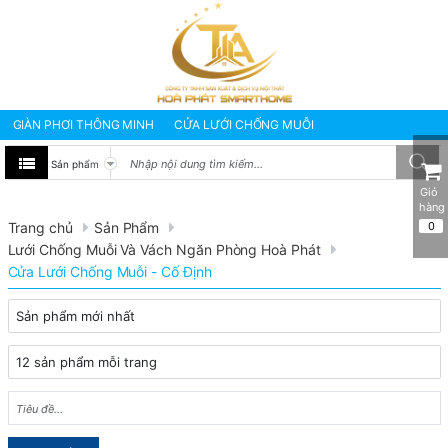
GIÀN PHƠI THÔNG MINH
CỬA LƯỚI CHỐNG MUỖI
BẠT CHE NẮNG MƯA
MÀNH RÈM VĂN PHÒNG
TƯ VẤN - SỬA CHỮA
GIÀN PHƠI THÔNG MINH HÒA PHÁT
Giỏ 
hàng
GIÀN PHƠI THÔNG MINH NHẬP KHẨU NHẬT BẢN
Trang chủ
Sản Phẩm
0
GIÀN PHƠI THÔNG MINH NHẬP KHẨU HÀN QUỐC
Lưới Chống Muỗi Và Vách Ngăn Phòng Hoà Phát
Cửa Lưới Chống Muỗi - Cố Định
Giàn Phơi Gắn Tường