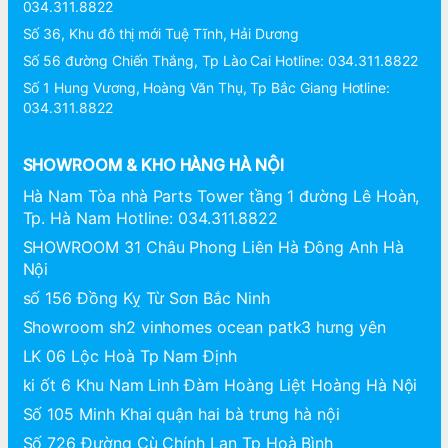
034.311.8822
Số 36, Khu đô thị mới Tuệ Tĩnh, Hải Dương
Số 56 đường Chiến Thắng, Tp Lào Cai Hotline: 034.311.8822
Số 1 Hung Vương, Hoàng Văn Thụ, Tp Bắc Giang Hotline:
034.311.8822
SHOWROOM & KHO HÀNG HÀ NỘI
Hà Nam Tòa nhà Parts Tower tầng 1 đường Lê Hoàn,
Tp. Hà Nam Hotline: 034.311.8822
SHOWROOM 31 Châu Phong Liên Hà Đông Anh Hà
Nội
số 156 Đồng Kỵ Từ Sơn Bắc Ninh
Showroom sh2 vinhomes ocean patk3 hưng yên
LK 06 Lộc Hoà Tp Nam Định
ki ốt 6 Khu Nam Linh Đàm Hoàng Liệt Hoàng Hà Nội
Số 105 Minh Khai quận hai bà trưng hà nội
Số 726 Đường Cù Chính Lan Tp Hoà Bình