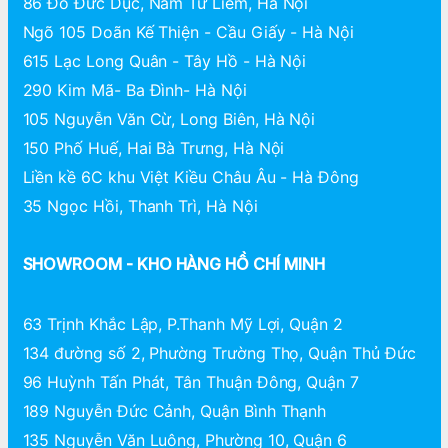
86 Đỗ Đức Dục, Nam Từ Liêm, Hà Nội
Ngõ 105 Doãn Kế Thiện - Cầu Giấy - Hà Nội
615 Lạc Long Quân - Tây Hồ - Hà Nội
290 Kim Mã- Ba Đình- Hà Nội
105 Nguyễn Văn Cừ, Long Biên, Hà Nội
150 Phố Huế, Hai Bà Trưng, Hà Nội
Liền kề 6C khu Việt Kiều Châu Âu - Hà Đông
35 Ngọc Hồi, Thanh Trì, Hà Nội
SHOWROOM - KHO HÀNG HỒ CHÍ MINH
63 Trịnh Khắc Lập, P.Thanh Mỹ Lợi, Quận 2
134 đường số 2, Phường Trường Thọ, Quận Thủ Đức
96 Huỳnh Tấn Phát, Tân Thuận Đông, Quận 7
189 Nguyễn Đức Cảnh, Quận Bình Thạnh
135 Nguyễn Văn Luông, Phường 10, Quận 6