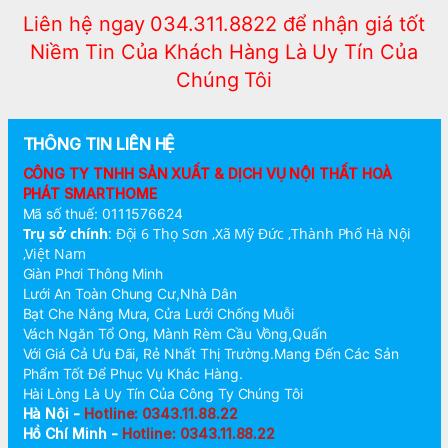
Liên hệ ngay 034.311.8822 để nhận giá tốt
Niềm Tin Của Khách Hàng Là Uy Tín Của
Chúng Tôi
THÔNG TIN LIÊN HỆ
CÔNG TY TNHH SẢN XUẤT & DỊCH VỤ NỘI THẤT HOÀ
PHÁT SMARTHOME
Mã số thuế: 0111576624
Trụ sở chính
:
Đội 6 Thọ Sơn ,Xã Mỹ Đức ,Thành Phố Hà Nội
,Việt Nam
Giàn Phơi Thông Minh
Lưới An Toàn Chung Cư,Nhà Dân
Bạt Che Nắng Mưa, Cửa Lưới Chống Muỗi
Vách Ngăn Tổ Ong, Mành Rèm Cầu Vồng,Quấn
Với Giá Cả Ưu Đãi, Rẻ Nhất Thị Trường.Mang Đến Các Sản
Phẩm Tốt Để Phục Vụ Khác Hàng.
Hài Lòng Là Uy Tín Của Công Ty Chúng Tôi
Hà Nội -
Hotline: 0343.11.88.22
Hồ Chí Minh -
Hotline: 0343.11.88.22