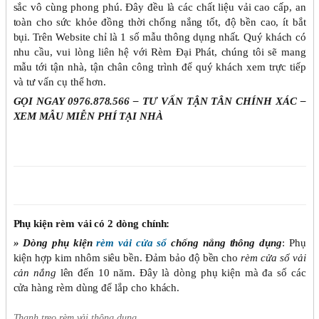
sắc vô cùng phong phú. Đây đều là các chất liệu vải cao cấp, an
toàn cho sức khỏe đồng thời chống nắng tốt, độ bền cao, ít bắt
bụi. Trên Website chỉ là 1 số mẫu thông dụng nhất. Quý khách có
nhu cầu, vui lòng liên hệ với Rèm Đại Phát, chúng tôi sẽ mang
mẫu tới tận nhà, tận chân công trình để quý khách xem trực tiếp
và tư vấn cụ thể hơn.
GỌI NGAY 0976.878.566 – TƯ VẤN TẬN TÂN CHÍNH XÁC –
XEM MẪU MIỄN PHÍ TẠI NHÀ
Phụ kiện rèm vải có 2 dòng chính:
» Dòng phụ kiện
rèm vải cửa sổ
chống nắng thông dụng
: Phụ
kiện hợp kim nhôm siêu bền. Đảm bảo độ bền cho
rèm cửa sổ vải
cản nắng
lên đến 10 năm. Đây là dòng phụ kiện mà đa số các
cửa hàng rèm dùng để lắp cho khách.
Thanh treo rèm vải thông dụng