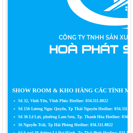
SHOW ROOM & KHO HÀNG CÁC TỈNH MI
Số 32, Vĩnh Yên, Vĩnh Phúc Hotline: 034.311.8822
Số 156 Lương Ngọc Quyến, Tp Thái Nguyên Hotline: 034.311.88
Số 36 Lê Lợi, phường Lam Sơn, Tp. Thanh Hóa Hotline: 034.31
16 Nguyễn Trãi, Tp Hải Phòng Hotline: 034.311.8822
Số 6 ngõ 38 đường Lê Đại Hành, Tp Thái Bình Hotline: 034.311