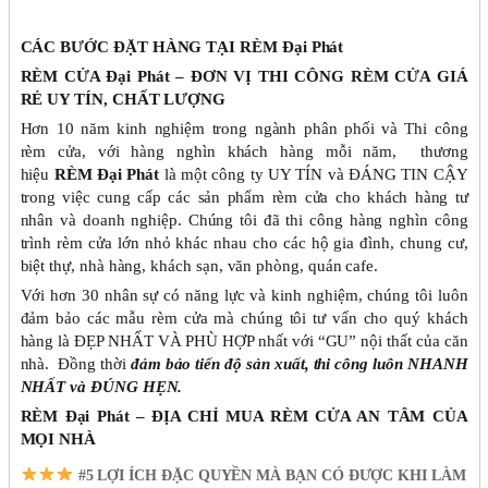
CÁC BƯỚC ĐẶT HÀNG TẠI RÈM Đại Phát
RÈM CỬA Đại Phát – ĐƠN VỊ THI CÔNG RÈM CỬA GIÁ
RẺ UY TÍN, CHẤT LƯỢNG
Hơn 10 năm kinh nghiệm trong ngành phân phối và Thi công
rèm cửa, với hàng nghìn khách hàng mỗi năm, thương
hiệu
RÈM Đại Phát
là một công ty UY TÍN và ĐÁNG TIN CẬY
trong việc cung cấp các sản phẩm rèm cửa cho khách hàng tư
nhân và doanh nghiệp. Chúng tôi đã thi công hàng nghìn công
trình rèm cửa lớn nhỏ khác nhau cho các hộ gia đình, chung cư,
biệt thự, nhà hàng, khách sạn, văn phòng, quán cafe.
Với hơn 30 nhân sự có năng lực và kinh nghiệm, chúng tôi luôn
đảm bảo các mẫu rèm cửa mà chúng tôi tư vấn cho quý khách
hàng là ĐẸP NHẤT VÀ PHÙ HỢP nhất với “GU” nội thất của căn
nhà. Đồng thời
đảm bảo tiến độ sản xuất, thi công luôn NHANH
NHẤT và ĐÚNG HẸN.
RÈM Đại Phát – ĐỊA CHỈ MUA RÈM CỬA AN TÂM CỦA
MỌI NHÀ
#5 LỢI ÍCH ĐẶC QUYỀN MÀ BẠN CÓ ĐƯỢC KHI LÀM V