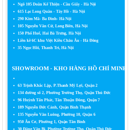
Ngõ 105 Doãn Kế Thiện - Cầu Giấy - Hà Nội
615 Lạc Long Quân - Tây Hồ - Hà Nội
290 Kim Mã- Ba Đình- Hà Nội
105 Nguyễn Văn Cừ, Long Biên, Hà Nội
150 Phố Huế, Hai Bà Trưng, Hà Nội
Liền kề 6C khu Việt Kiều Châu Âu - Hà Đông
35 Ngọc Hồi, Thanh Trì, Hà Nội
SHOWROOM - KHO HÀNG HỒ CHÍ MINH
63 Trịnh Khắc Lập, P.Thanh Mỹ Lợi, Quận 2
134 đường số 2, Phường Trường Thọ, Quận Thủ Đức
96 Huỳnh Tấn Phát, Tân Thuận Đông, Quận 7
189 Nguyễn Đức Cảnh, Quận Bình Thạnh
135 Nguyễn Văn Luông, Phường 10, Quận 6
950 Âu Cơ, Phường 1, Quận Tân Bình
30 Đặng Văn Bi, Phường Trường Thọ, Quận Thủ Đức