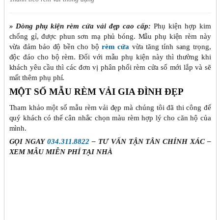
» Dòng phụ kiện rèm cửa vải đẹp cao cấp:
Phụ kiện hợp kim
chống gỉ, được phun sơn mạ phủ bóng. Mẫu phụ kiện rèm này
vừa đảm bảo độ bền cho bộ
rèm cửa
vừa tăng tính sang trọng,
độc đáo cho bộ rèm. Đối với mẫu phụ kiện này thì thường khi
khách yêu cầu thì các đơn vị phân phối rèm cửa sổ mới lắp và sẽ
mất thêm phụ phí.
MỘT SỐ MẪU RÈM VẢI GIA ĐÌNH ĐẸP
Tham khảo một số mẫu rèm vải đẹp mà chúng tôi đã thi công để
quý khách có thể cân nhắc chọn màu rèm hợp lý cho căn hộ của
mình.
GỌI NGAY
034.311.8822
– TƯ VẤN TẬN TÂN CHÍNH XÁC –
XEM MẪU MIỄN PHÍ TẠI NHÀ