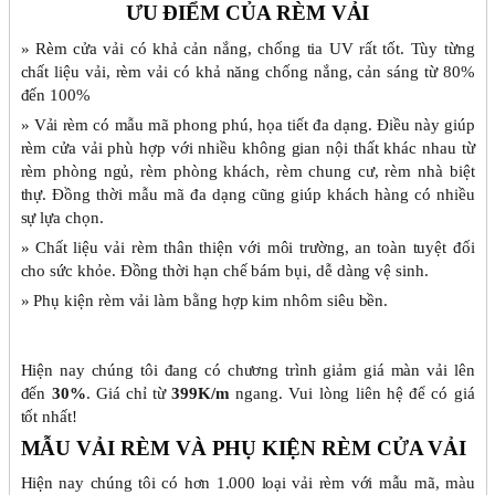
ƯU ĐIỂM CỦA RÈM VẢI
» Rèm cửa vải có khả cản nắng, chống tia UV rất tốt. Tùy từng
chất liệu vải, rèm vải có khả năng chống nắng, cản sáng từ 80%
đến 100%
» Vải rèm có mẫu mã phong phú, họa tiết đa dạng. Điều này giúp
rèm cửa vải phù hợp với nhiều không gian nội thất khác nhau từ
rèm phòng ngủ, rèm phòng khách, rèm chung cư, rèm nhà biệt
thự. Đồng thời mẫu mã đa dạng cũng giúp khách hàng có nhiều
sự lựa chọn.
» Chất liệu vải rèm thân thiện với môi trường, an toàn tuyệt đối
cho sức khỏe. Đồng thời hạn chế bám bụi, dễ dàng vệ sinh.
» Phụ kiện rèm vải làm bằng hợp kim nhôm siêu bền.
Hiện nay chúng tôi đang có chương trình giảm giá màn vải lên
đến
30%
. Giá chỉ từ
399K/m
ngang. Vui lòng liên hệ để có giá
tốt nhất!
MẪU VẢI RÈM VÀ PHỤ KIỆN RÈM CỬA VẢI
Hiện nay chúng tôi có hơn 1.000 loại vải rèm với mẫu mã, màu