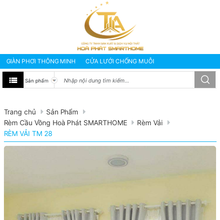
GIÀN PHƠI THÔNG MINH
CỬA LƯỚI CHỐNG MUỖI
BẠT CHE NẮNG MƯA
MÀNH RÈM VĂN PHÒNG
TƯ VẤN - SỬA CHỮA
GIÀN PHƠI THÔNG MINH HÒA PHÁT
GIÀN PHƠI THÔNG MINH NHẬP KHẨU NHẬT BẢN
Trang chủ
Sản Phẩm
GIÀN PHƠI THÔNG MINH NHẬP KHẨU HÀN QUỐC
Rèm Cầu Vồng Hoà Phát SMARTHOME
Rèm Vải
RÈM VẢI TM 28
Giàn Phơi Gắn Tường