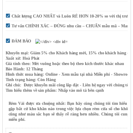
Chất lượng CAO NHẤT và Luôn RẺ HƠN 10-20% so với thị trườn
Tư vấn CHÍNH XÁC – ĐÚNG nhu cầu – CHUẨN mẫu mã – Mang Mẫ
ĐẢM BẢO
Khuyến mại:
Giảm 5% cho Khách hàng mới, 15% cho khách hàng cũ.
Xuất xứ:
Hoà Phát
Giá tính theo:
Mét vuông hoặc theo bộ theo kích thước khác nhau
Bảo Hành:
12 Tháng
Hình thức mua hàng:
Online - Xem mẫu tại nhà Miễn phí - Showroo
Tình trạng hàng:
Còn Hàng
Ghi chú:
Được khuyễn mãi công lắp đặt - Liên hệ ngay với chúng tôi:
Tìm hiểu thêm
về sản phẩm
:
Nhấp vào mô tả bên cạnh
Rèm Vải được ưa chuộng nhất: Bạn hãy cùng chúng tôi tìm hiểu m
gặp bất cứ kho khăn nào trong việc lựa chọn rèm cửa sổ cho không 
cũng như màu sắc bạn sẽ thấy rễ ràng hơn nhiều. Chúng tôi cung c
miễn phí.