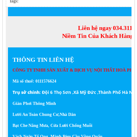
Tags:
Liên hệ ngay 034.311.8
Niềm Tin Của Khách Hàng L
THÔNG TIN LIÊN HỆ
CÔNG TY TNHH SẢN XUẤT & DỊCH VỤ NỘI THẤT HOÀ PH
Mã số thuế: 0111576624
Trụ sở chính
:
Đội 6 Thọ Sơn ,Xã Mỹ Đức ,Thành Phố Hà Nội
Giàn Phơi Thông Minh
Lưới An Toàn Chung Cư,Nhà Dân
Bạt Che Nắng Mưa, Cửa Lưới Chống Muỗi
Vách Ngăn Tổ Ong, Mành Rèm Cầu Vồng,Quấn