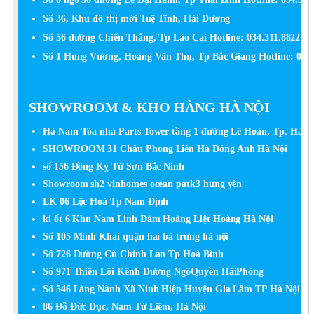
Số 36, Khu đô thị mới Tuệ Tĩnh, Hải Dương
Số 56 đường Chiến Thắng, Tp Lào Cai Hotline: 034.311.8822
Số 1 Hung Vương, Hoàng Văn Thụ, Tp Bắc Giang Hotline: 034.
SHOWROOM & KHO HÀNG HÀ NỘI
Hà Nam Tòa nhà Parts Tower tầng 1 đường Lê Hoàn, Tp. Hà Na
SHOWROOM 31 Châu Phong Liên Hà Đông Anh Hà Nội
số 156 Đồng Kỵ Từ Sơn Bắc Ninh
Showroom sh2 vinhomes ocean patk3 hưng yên
LK 06 Lộc Hoà Tp Nam Định
ki ốt 6 Khu Nam Linh Đàm Hoàng Liệt Hoàng Hà Nội
Số 105 Minh Khai quận hai bà trưng hà nội
Số 726 Đường Cù Chính Lan Tp Hoà Bình
Số 971 Thiên Lôi Kênh Dương NgôQuyền HảiPhòng
Số 546 Làng Nành Xã Ninh Hiệp Huyện Gia Lâm TP Hà Nội
86 Đỗ Đức Dục, Nam Từ Liêm, Hà Nội