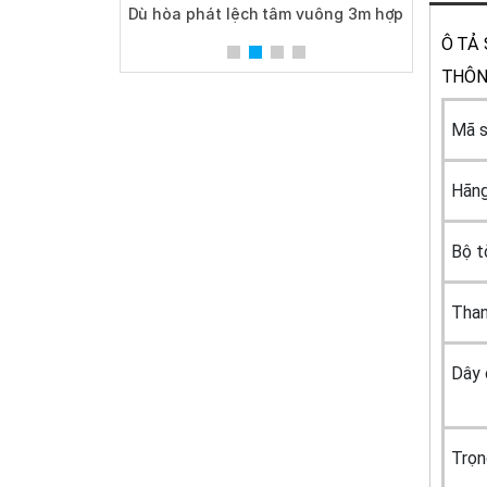
 Động
Dù hòa phát lệch tâm vuông 3m hợp
Dù hòa
kim nhôm xoay 360 màu đỏ
Ô TẢ
THÔN
Mã s
Hãng
Bộ tờ
Than
Dây 
Trọng