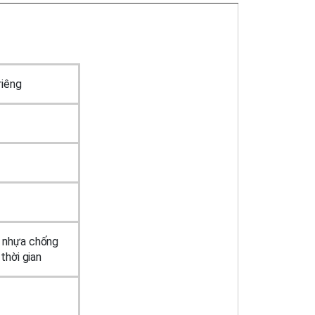
khẩu
riêng
c nhựa chống
thời gian