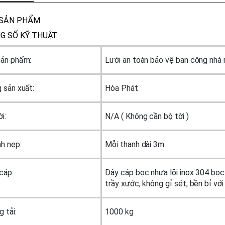
 phát lệch tâm hệ nâng hạ màu
Giàn phơi điều khiển nhập 
xanh
Takashi
 SẢN PHẨM
G SỐ KỸ THUẬT
ản phẩm:
Lưới an toàn bảo vệ ban công nhà 
 sản xuất:
Hòa Phát
i:
N/A ( Không cần bộ tời )
h nẹp:
Mỗi thanh dài 3m
cáp:
Dây cáp bọc nhựa lõi inox 304 bọ
trầy xước, không gỉ sét, bền bỉ với 
 tải:
1000 kg