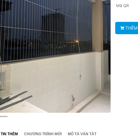
Mã QR
THÊM 
Lưới an toàn cửa sổ
Lưới an toàn ban công hoà phá
3.0
TIN THÊM
CHƯƠNG TRÌNH MỚI
MÔ TẢ VẮN TẮT