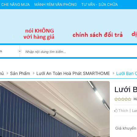
T CHE NẮNG MƯA
MÀNH RÈM VĂN PHÒNG
TƯ VẤN - SỬA CHỮA
 MINH NHẬP KHẨU NHẬT BẢN
GIÀN PHƠI THÔNG MINH NHẬP KHẨU HÀN Q
hủ
Sản Phẩm
Lưới An Toàn Hoà Phát SMARTHOME
Lưới Ban 
Lưới 
H
Thích
Lư
Giá khuyến