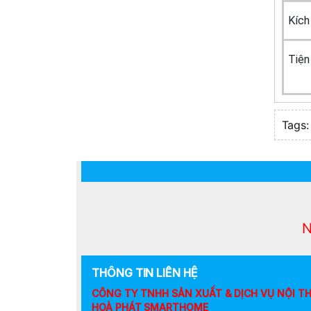
Kích
Tiện
Tags:
N
THÔNG TIN LIÊN HỆ
CÔNG TY TNHH SẢN XUẤT & DỊCH VỤ NỘI T
HOÀ PHÁT SMARTHOME