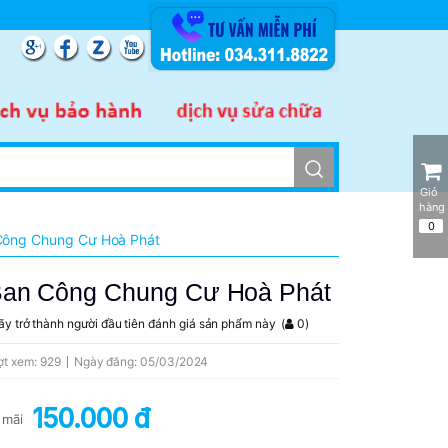
UỐC
Giỏ 
hàng
0
Công Chung Cư Hoà Phát
Ban Công Chung Cư Hoà Phát
ãy trở thành người đầu tiên đánh giá sản phẩm này
(
0
)
ợt xem: 929
Ngày đăng: 05/03/2024
150.000 đ
 mãi