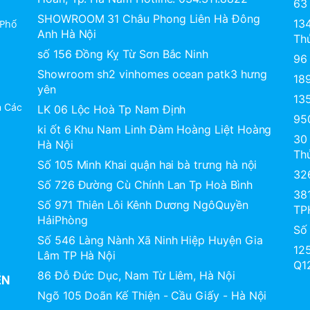
63 
SHOWROOM 31 Châu Phong Liên Hà Đông
13
 Phố
Anh Hà Nội
Th
số 156 Đồng Kỵ Từ Sơn Bắc Ninh
96
Showroom sh2 vinhomes ocean patk3 hưng
18
yên
13
n Các
LK 06 Lộc Hoà Tp Nam Định
95
ki ốt 6 Khu Nam Linh Đàm Hoàng Liệt Hoàng
30
Hà Nội
Th
Số 105 Minh Khai quận hai bà trưng hà nội
32
Số 726 Đường Cù Chính Lan Tp Hoà Bình
38
Số 971 Thiên Lôi Kênh Dương NgôQuyền
TP
HảiPhòng
Số
Số 546 Làng Nành Xã Ninh Hiệp Huyện Gia
12
Lâm TP Hà Nội
Q1
86 Đỗ Đức Dục, Nam Từ Liêm, Hà Nội
ỀN
Ngõ 105 Doãn Kế Thiện - Cầu Giấy - Hà Nội