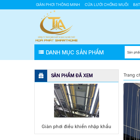
GIÀN PHƠI THÔNG MINH
CỬA LƯỚI CHỐNG MUỖI
BẠ
GIÀN PHƠI THÔNG MINH HÒA PHÁT
GIÀN PHƠI THÔNG
Giàn Phơi Gắn Tường
DANH MỤC SẢN PHẨM
Trang c
SẢN PHẨM ĐÃ XEM
Giàn phơi điều khiển nhập khẩu
Takashi