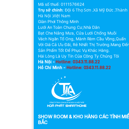
Mã số thuế: 0111576624
Trụ sở chính
:
Đội 6 Thọ Sơn ,Xã Mỹ Đức ,Thành
Hà Nội ,Việt Nam
Giàn Phơi Thông Minh
Lưới An Toàn Chung Cư,Nhà Dân
Bạt Che Nắng Mưa, Cửa Lưới Chống Muỗi
Vách Ngăn Tổ Ong, Mành Rèm Cầu Vồng,Quấn
Với Giá Cả Ưu Đãi, Rẻ Nhất Thị Trường.Mang Đế
Sản Phẩm Tốt Để Phục Vụ Khác Hàng.
Hài Lòng Là Uy Tín Của Công Ty Chúng Tôi
Hà Nội -
Hotline: 0343.11.88.22
Hồ Chí Minh -
Hotline: 0343.11.88.22
SHOW ROOM & KHO HÀNG CÁC TỈNH MI
BẮC