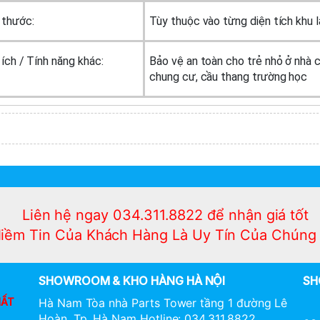
 thước:
Tùy thuộc vào từng diện tích khu 
 ích / Tính năng khác:
Bảo vệ an toàn cho trẻ nhỏ ở nhà c
chung cư, cầu thang trường học
Liên hệ ngay 034.311.8822 để nhận giá tốt
iềm Tin Của Khách Hàng Là Uy Tín Của Chúng 
SHOWROOM & KHO HÀNG HÀ NỘI
SH
HẤT
Hà Nam Tòa nhà Parts Tower tầng 1 đường Lê
Hoàn, Tp. Hà Nam Hotline: 034.311.8822