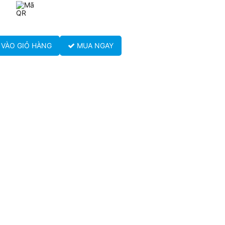
VÀO GIỎ HÀNG
MUA NGAY
t loại