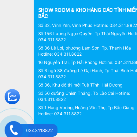
SHOW ROOM & KHO HÀNG CÁC TỈNH MIỀ
BẮC
Số 32, Vĩnh Yên, Vĩnh Phúc Hotline: 034.311.882
Số 156 Lương Ngọc Quyến, Tp Thái Nguyên Hotli
034.311.8822
Số 36 Lê Lợi, phường Lam Sơn, Tp. Thanh Hóa
Hotline: 034.311.8822
16 Nguyễn Trãi, Tp Hải Phòng Hotline: 034.311.8
Số 6 ngõ 38 đường Lê Đại Hành, Tp Thái Bình Hotl
034.311.8822
Số 36, Khu đô thị mới Tuệ Tĩnh, Hải Dương
Số 56 đường Chiến Thắng, Tp Lào Cai Hotline:
034.311.8822
Số 1 Hung Vương, Hoàng Văn Thụ, Tp Bắc Giang
Hotline: 034.311.8822
0343118822