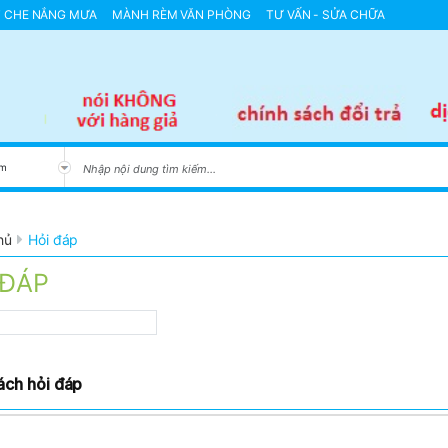
T CHE NẮNG MƯA
MÀNH RÈM VĂN PHÒNG
TƯ VẤN - SỬA CHỮA
 MINH NHẬP KHẨU NHẬT BẢN
GIÀN PHƠI THÔNG MINH NHẬP KHẨU HÀN Q
hủ
Hỏi đáp
 ĐÁP
ách hỏi đáp
n toàn ban công hoà phát loại
3.0