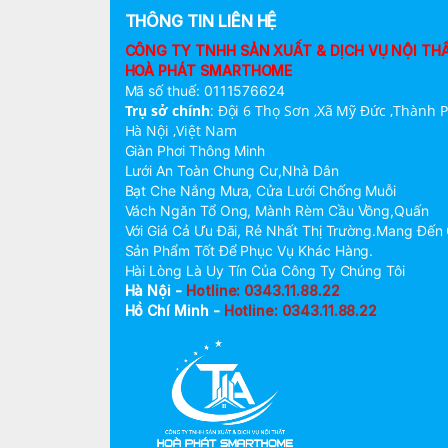
THÔNG TIN LIÊN HỆ
CÔNG TY TNHH SẢN XUẤT & DỊCH VỤ NỘI TH
HOÀ PHÁT SMARTHOME
Mã số thuế: 0111576624
Trụ sở chính
:
Đội 6 Thọ Sơn ,Xã Mỹ Đức ,Thành 
Hà Nội ,Việt Nam
Giàn Phơi Thông Minh
Lưới An Toàn Chung Cư,Nhà Dân
Bạt Che Nắng Mưa, Cửa Lưới Chống Muỗi
Vách Ngăn Tổ Ong, Mành Rèm Cầu Vồng,Quấn
Với Giá Cả Ưu Đãi, Rẻ Nhất Thị Trường.Mang Đến
Sản Phẩm Tốt Để Phục Vụ Khác Hàng.
Hài Lòng Là Uy Tín Của Công Ty Chúng Tôi
Hà Nội -
Hotline: 0343.11.88.22
Hồ Chí Minh -
Hotline: 0343.11.88.22