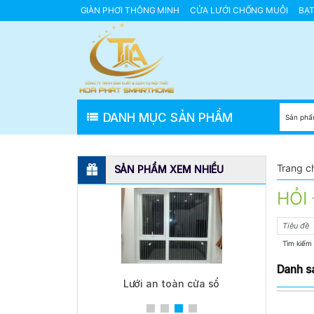
GIÀN PHƠI THÔNG MINH
CỬA LƯỚI CHỐNG MUỖI
BẠ
GIÀN PHƠI THÔNG MINH HÒA PHÁT
GIÀN PHƠI THÔNG
Giàn Phơi Gắn Tường
DANH MỤC SẢN PHẨM
Trang c
SẢN PHẨM XEM NHIỀU
HỎI
Tìm kiếm
Danh s
át Mầm Non
Lưới an toàn cửa sổ
Lưới a