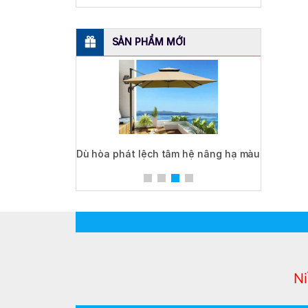
SẢN PHẨM MỚI
vuông 3m hợp
Dù hòa phát lệch tâm hệ nâng hạ màu
Giàn
0 màu đỏ
xanh
Ni