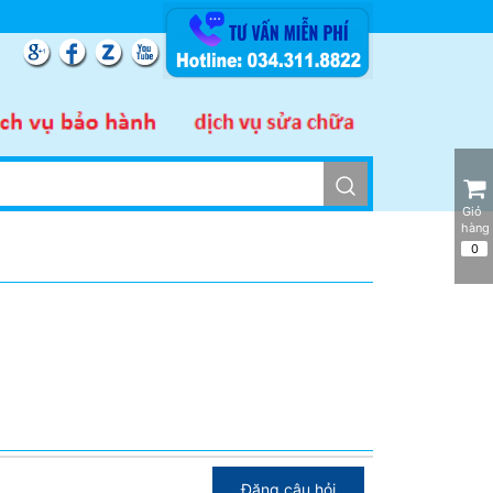
UỐC
Giỏ 
hàng
0
Đăng câu hỏi