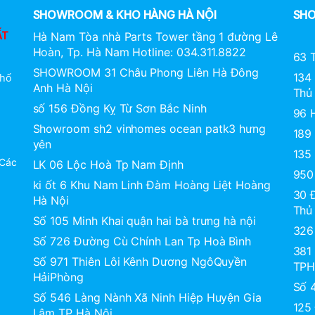
SHOWROOM & KHO HÀNG HÀ NỘI
SHO
ẤT
Hà Nam Tòa nhà Parts Tower tầng 1 đường Lê
Hoàn, Tp. Hà Nam Hotline: 034.311.8822
63 T
SHOWROOM 31 Châu Phong Liên Hà Đông
134
Phố
Anh Hà Nội
Thủ
số 156 Đồng Kỵ Từ Sơn Bắc Ninh
96 
Showroom sh2 vinhomes ocean patk3 hưng
189
yên
135
 Các
LK 06 Lộc Hoà Tp Nam Định
950
ki ốt 6 Khu Nam Linh Đàm Hoàng Liệt Hoàng
30 
Hà Nội
Thủ
Số 105 Minh Khai quận hai bà trưng hà nội
326
Số 726 Đường Cù Chính Lan Tp Hoà Bình
381
Số 971 Thiên Lôi Kênh Dương NgôQuyền
TP
HảiPhòng
Số 
Số 546 Làng Nành Xã Ninh Hiệp Huyện Gia
125
Lâm TP Hà Nội