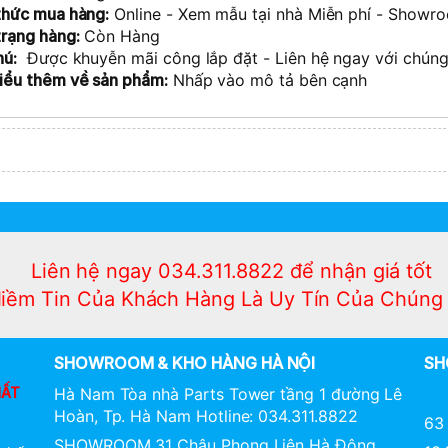
 phát lệch tâm hệ nâng hạ màu
thức mua hàng:
Online - Xem mẫu tại nhà Miễn phí - Show
Giàn phơi điều khiển nhập 
trạng hàng:
Còn Hàng
xanh
Takashi
hú:
Được khuyễn mãi công lắp đặt - Liên hệ ngay với chúng
iểu thêm
về sản phẩm
:
Nhấp vào mô tả bên cạnh
Liên hệ ngay 034.311.8822 để nhận giá tốt
iềm Tin Của Khách Hàng Là Uy Tín Của Chúng 
SHOWROOM & KHO HÀNG HÀ NỘI
SH
HẤT
Hà Nam Tòa nhà Parts Tower tầng 1 đường Lê
Hoàn, Tp. Hà Nam Hotline: 034.311.8822
63 
SHOWROOM 31 Châu Phong Liên Hà Đông