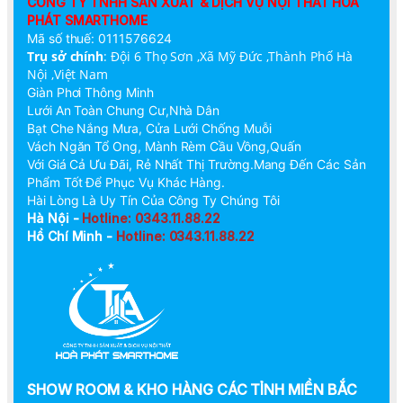
CÔNG TY TNHH SẢN XUẤT & DỊCH VỤ NỘI THẤT HOÀ
PHÁT SMARTHOME
Mã số thuế: 0111576624
Trụ sở chính
:
Đội 6 Thọ Sơn ,Xã Mỹ Đức ,Thành Phố Hà
Nội ,Việt Nam
Giàn Phơi Thông Minh
Lưới An Toàn Chung Cư,Nhà Dân
Bạt Che Nắng Mưa, Cửa Lưới Chống Muỗi
Vách Ngăn Tổ Ong, Mành Rèm Cầu Vồng,Quấn
Với Giá Cả Ưu Đãi, Rẻ Nhất Thị Trường.Mang Đến Các Sản
Phẩm Tốt Để Phục Vụ Khác Hàng.
Hài Lòng Là Uy Tín Của Công Ty Chúng Tôi
Hà Nội -
Hotline: 0343.11.88.22
Hồ Chí Minh -
Hotline: 0343.11.88.22
SHOW ROOM & KHO HÀNG CÁC TỈNH MIỀN BẮC