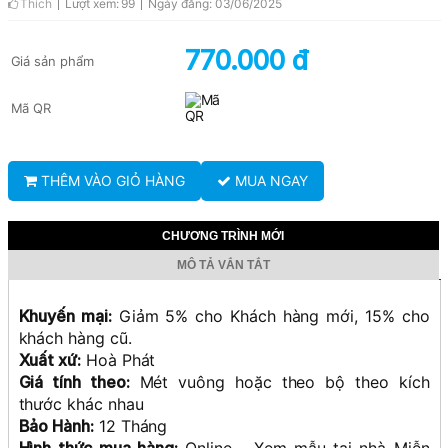
Thích
Lượt xem: 99
Ngày đăng: 03/06/2025
770.000 đ
Giá sản phẩm
Mã QR
THÊM VÀO GIỎ HÀNG
MUA NGAY
CHƯƠNG TRÌNH MỚI
MÔ TẢ VẮN TẮT
Khuyến mại:
Giảm 5% cho Khách hàng mới, 15% cho
khách hàng cũ.
Xuất xứ:
Hoà Phát
Giá tính theo:
Mét vuông hoặc theo bộ theo kích
thước khác nhau
Bảo Hành:
12 Tháng