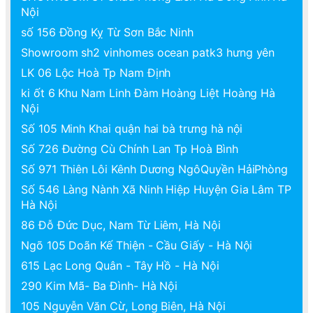
Nội
số 156 Đồng Kỵ Từ Sơn Bắc Ninh
Showroom sh2 vinhomes ocean patk3 hưng yên
LK 06 Lộc Hoà Tp Nam Định
ki ốt 6 Khu Nam Linh Đàm Hoàng Liệt Hoàng Hà
Nội
Số 105 Minh Khai quận hai bà trưng hà nội
Số 726 Đường Cù Chính Lan Tp Hoà Bình
Số 971 Thiên Lôi Kênh Dương NgôQuyền HảiPhòng
Số 546 Làng Nành Xã Ninh Hiệp Huyện Gia Lâm TP
Hà Nội
86 Đỗ Đức Dục, Nam Từ Liêm, Hà Nội
Ngõ 105 Doãn Kế Thiện - Cầu Giấy - Hà Nội
615 Lạc Long Quân - Tây Hồ - Hà Nội
290 Kim Mã- Ba Đình- Hà Nội
105 Nguyễn Văn Cừ, Long Biên, Hà Nội