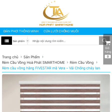
GIÀN PHƠI THÔNG MINH
CỬA LƯỚI CHỐNG MUỖI
BẠT CHE NẮNG MƯA
MÀNH RÈM VĂN PHÒNG
TƯ VẤN - SỬA CHỮA
GIÀN PHƠI THÔNG MINH HÒA PHÁT
Giỏ 
hàng
GIÀN PHƠI THÔNG MINH NHẬP KHẨU NHẬT BẢN
Trang chủ
Sản Phẩm
0
GIÀN PHƠI THÔNG MINH NHẬP KHẨU HÀN QUỐC
Rèm Cầu Vồng Hoà Phát SMARTHOME
Rèm Cầu Vồng
Rèm cầu vồng hãng FIVESTAR mã Vera – Vải Chống cháy lan
Giàn Phơi Gắn Tường