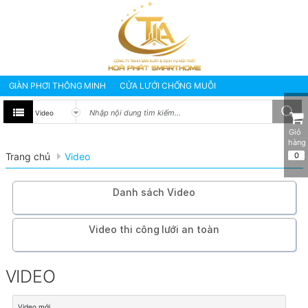
GIÀN PHƠI THÔNG MINH
CỬA LƯỚI CHỐNG MUỖI
BẠT CHE NẮNG MƯA
MÀNH RÈM VĂN PHÒNG
TƯ VẤN - SỬA CHỮA
GIÀN PHƠI THÔNG MINH HÒA PHÁT
Giỏ 
hàng
GIÀN PHƠI THÔNG MINH NHẬP KHẨU NHẬT BẢN
Trang chủ
Video
0
GIÀN PHƠI THÔNG MINH NHẬP KHẨU HÀN QUỐC
Giàn Phơi Gắn Tường
Danh sách Video
Video thi công lưới an toàn
VIDEO