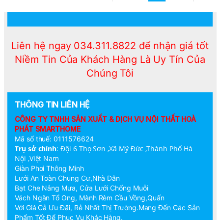
Liên hệ ngay 034.311.8822 để nhận giá tốt
Niềm Tin Của Khách Hàng Là Uy Tín Của
Chúng Tôi
THÔNG TIN LIÊN HỆ
CÔNG TY TNHH SẢN XUẤT & DỊCH VỤ NỘI THẤT HOÀ
PHÁT SMARTHOME
Mã số thuế: 0111576624
Trụ sở chính
:
Đội 6 Thọ Sơn ,Xã Mỹ Đức ,Thành Phố Hà
Nội ,Việt Nam
Giàn Phơi Thông Minh
Lưới An Toàn Chung Cư,Nhà Dân
Bạt Che Nắng Mưa, Cửa Lưới Chống Muỗi
Vách Ngăn Tổ Ong, Mành Rèm Cầu Vồng,Quấn
Với Giá Cả Ưu Đãi, Rẻ Nhất Thị Trường.Mang Đến Các Sản
Phẩm Tốt Để Phục Vụ Khác Hàng.