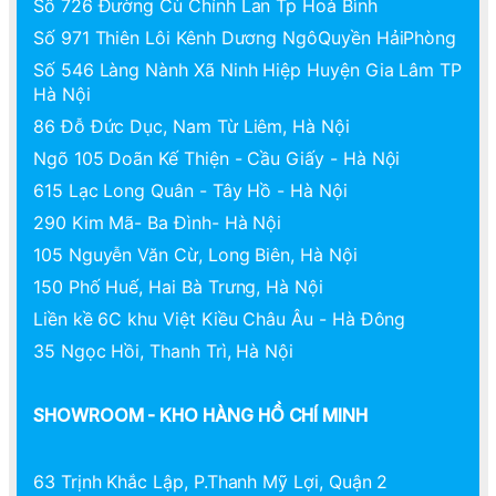
Số 726 Đường Cù Chính Lan Tp Hoà Bình
Số 971 Thiên Lôi Kênh Dương NgôQuyền HảiPhòng
Số 546 Làng Nành Xã Ninh Hiệp Huyện Gia Lâm TP
Hà Nội
86 Đỗ Đức Dục, Nam Từ Liêm, Hà Nội
Ngõ 105 Doãn Kế Thiện - Cầu Giấy - Hà Nội
615 Lạc Long Quân - Tây Hồ - Hà Nội
290 Kim Mã- Ba Đình- Hà Nội
105 Nguyễn Văn Cừ, Long Biên, Hà Nội
150 Phố Huế, Hai Bà Trưng, Hà Nội
Liền kề 6C khu Việt Kiều Châu Âu - Hà Đông
35 Ngọc Hồi, Thanh Trì, Hà Nội
SHOWROOM - KHO HÀNG HỒ CHÍ MINH
63 Trịnh Khắc Lập, P.Thanh Mỹ Lợi, Quận 2