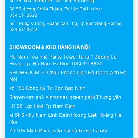
Số 36, Khu đô thị mới Tuệ Tĩnh, Hải Dương
Số 56 đường Chiến Thắng, Tp Lào Cai Hotline:
034.311.8822
Số 1 Hung Vương, Hoàng Văn Thụ, Tp Bắc Giang Hotline:
034.311.8822
SHOWROOM & KHO HÀNG HÀ NỘI
Hà Nam Tòa nhà Parts Tower tầng 1 đường Lê
Hoàn, Tp. Hà Nam Hotline: 034.311.8822
SHOWROOM 31 Châu Phong Liên Hà Đông Anh Hà
Nội
số 156 Đồng Kỵ Từ Sơn Bắc Ninh
Showroom sh2 vinhomes ocean patk3 hưng yên
LK 06 Lộc Hoà Tp Nam Định
ki ốt 6 Khu Nam Linh Đàm Hoàng Liệt Hoàng Hà
Nội
Số 105 Minh Khai quận hai bà trưng hà nội